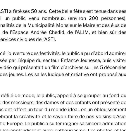
TI a fêté ses 50 ans. Cette belle fête s’est tenue dans ses
li un public venu nombreux, (environ 200 personnes),
lités de la Municipalité, Monsieur le Maire et des élus de
, de l’Espace Andrée Chedid, de l’ALIM, et bien sûr des
ervices civiques de l’ASTI.
é l’ouverture des festivités, le public a pu d’abord admirer
sée par l’équipe du secteur Enfance Jeunesse, puis visiter
e vidéo qui présentait un film d’archives sur les 5 décennies
 des jeunes. Les salles ludique et créative ont proposé aux
éfilé de mode, le public, appelé à se grouper au fond du
x : des messieurs, des dames et des enfants ont présenté de
 ont offert un tour du monde idéal, en un éblouissement
rant la créativité et le savoir-faire de nos voisins d’Asie,
t d’Europe. Le public a su témoigner sa sincère admiration
 les applaudissant avec enthousiasme. Les photos et les