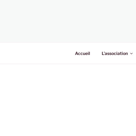
Aller
au
contenu
principal
Accueil
L’association