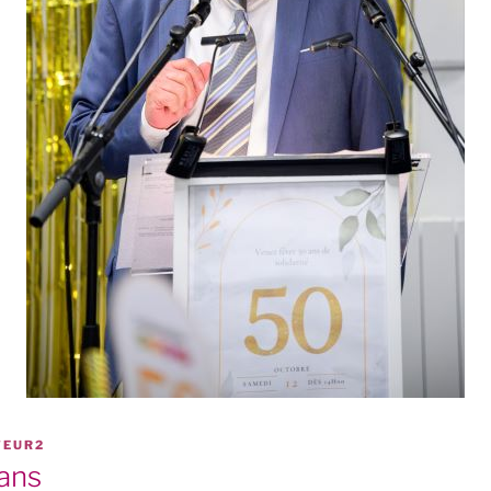
TEUR2
 ans