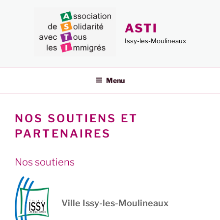
Aller
au
ASTI
contenu
principal
Issy-les-Moulineaux
Menu
NOS SOUTIENS ET
PARTENAIRES
Nos soutiens
Ville Issy-les-Moulineaux