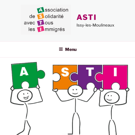
Aller
au
ASTI
contenu
principal
Issy-les-Moulineaux
Menu