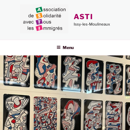
Aller
au
ASTI
contenu
principal
Issy-les-Moulineaux
Menu