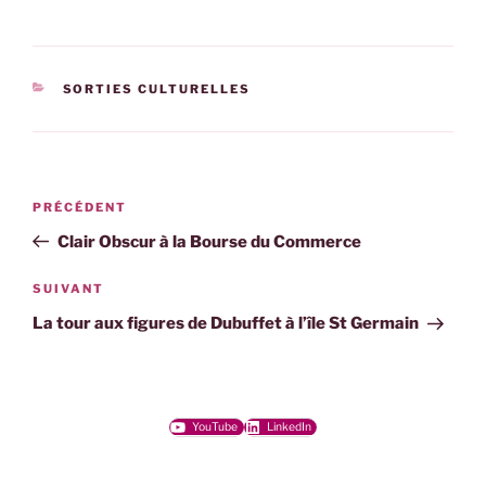
CATÉGORIES
SORTIES CULTURELLES
Navigation
Article
PRÉCÉDENT
de
précédent
Clair Obscur à la Bourse du Commerce
l’article
Article
SUIVANT
suivant
La tour aux figures de Dubuffet à l’île St Germain
YouTube
LinkedIn