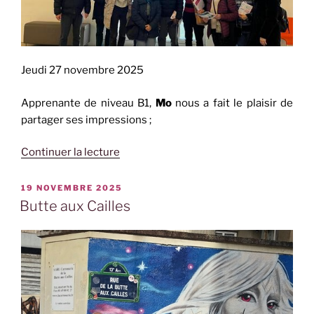
Jeudi 27 novembre 2025
Apprenante de niveau B1,
Mo
nous a fait le plaisir de
partager ses impressions ;
de
Continuer la lecture
« Cité
de
PUBLIÉ
19 NOVEMBRE 2025
LE
l’Architecture
Butte aux Cailles
et
du
Patrimoine »