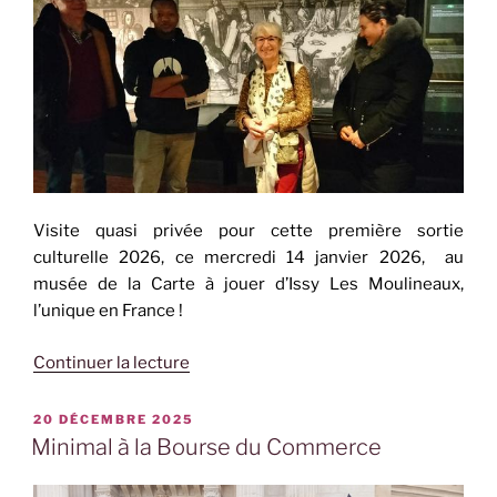
Visite quasi privée pour cette première sortie
culturelle 2026, ce mercredi 14 janvier 2026, au
musée de la Carte à jouer d’Issy Les Moulineaux,
l’unique en France !
de
Continuer la lecture
« Musée
de
PUBLIÉ
20 DÉCEMBRE 2025
LE
la
Minimal à la Bourse du Commerce
Carte
à