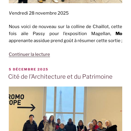
V
endredi 28 novembre 2025
Nous voici de nouveau sur la colline de Chaillot, cette
fois aile Passy pour l’exposition Magellan,
Mo
apprenante assidue prend goût à résumer cette sortie ;
de
Continuer la lecture
« Musée
national
PUBLIÉ
5 DÉCEMBRE 2025
LE
de
Cité de l’Architecture et du Patrimoine
la
Marine »