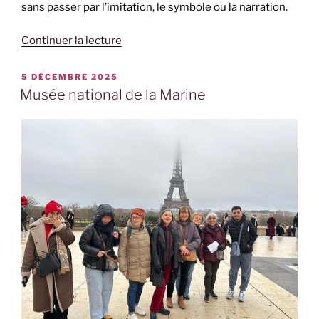
sans passer par l’imitation, le symbole ou la narration.
de
Continuer la lecture
« Minimal
à
PUBLIÉ
5 DÉCEMBRE 2025
LE
la
Musée national de la Marine
Bourse
du
Commerce »