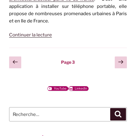
application à installer sur téléphone portable, elle
propose de nombreuses promenades urbaines à Paris
et en Ile de France.
de
Continuer la lecture
« Butte
aux
Cailles »
Pagination
Page
Page
Page
3
précédente
suiv
des
publications
YouTube
LinkedIn
Recherche
Recher
pour
: