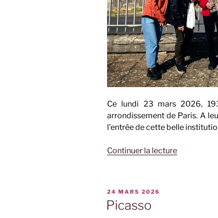
Ce lundi 23 mars 2026, 193
arrondissement de Paris. A leur
l’entrée de cette belle institutio
de
Continuer la lecture
« Unesco »
PUBLIÉ
24 MARS 2026
LE
Picasso