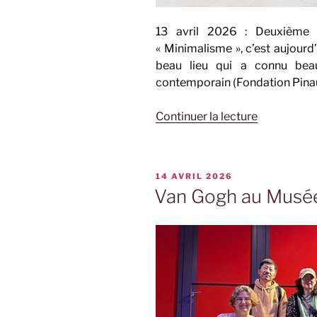
13 avril 2026 : Deuxième 
« Minimalisme », c’est aujourd
beau lieu qui a connu beau
contemporain (Fondation Pinau
de
Continuer la lecture
« Clair
Obscur
à
PUBLIÉ
14 AVRIL 2026
la
LE
Van Gogh au Musée
Bourse
du
Commerce 