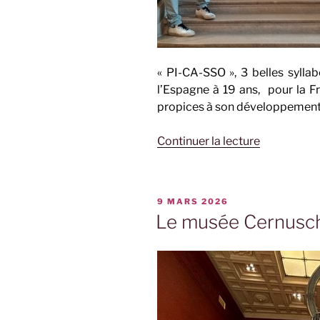
« PI-CA-SSO », 3 belles syllab
l’Espagne à 19 ans, pour la F
propices à son développement 
de
Continuer la lecture
« Picasso »
PUBLIÉ
9 MARS 2026
LE
Le musée Cernuschi